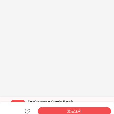
FatCoupon Cash Back
& Codes
OPEN
激活返利
●●●●◐